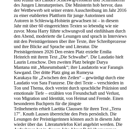
des Jungen Literaturpreises. Die Ministerin hob hervor, dass
der Wettbewerb seit seiner ersten Ausschreibung im Jahr 2016
zu einer etablierten Plattform für junge Autorinnen und
Autoren in Schleswig-Holstein gewachsen ist – in diesem
Jahr mit über 60 eingereichten Texten so lebendig wie nie
zuvor. Mona Harry führte schwungvoll und einfühlsam durch
den Abend, moderierte die Lesungen und sprach in Interviews
mit den Preisträgerinnen über ihre Texte, ihre Schreibprozesse
und ihre Blicke auf Sprache und Literatur. Die
Preisträgerinnen 2026 Den ersten Platz erzielte Emilia
Heinrich mit ihrem Text „Die Schwalbe“. Die Laudatio hielt
Laurin Lenschow. Den zweiten Platz belegte Darya
Mantana mit „Museumsbank“; ihre Laudatorin war Farangis
Sawgand. Der dritte Platz ging an Rumeysa
Karakaya für „Zwischen den Zeilen“ – gewürdigt durch eine
Laudatio von Sara Franzese. Die drei Texte – verschieden in
Ton und Thema, doch vereint durch sprachliche Präzision und
emotionale Tiefe – erzählen von Freundschaft und Verlust,
von Migration und Identität, von Heimat und Fremde. Einen
besonderen Buchpreis für die jüngste
Teilnehmerin erhielt Laetitia Claussen für ihren Text „Terra
17″. Knuth Lausen überreichte den Preis persönlich. Die
Lesungen der Preisträgerinnen können auch in diesem Jahr
wieder über das Literaturtelefon Kiel angehört werden. Die