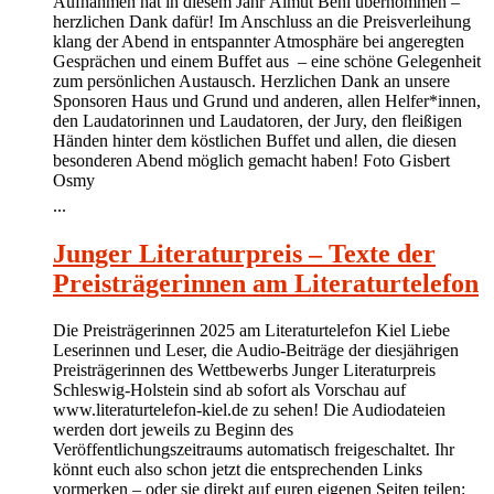
Aufnahmen hat in diesem Jahr Almut Behl übernommen –
herzlichen Dank dafür! Im Anschluss an die Preisverleihung
klang der Abend in entspannter Atmosphäre bei angeregten
Gesprächen und einem Buffet aus – eine schöne Gelegenheit
zum persönlichen Austausch. Herzlichen Dank an unsere
Sponsoren Haus und Grund und anderen, allen Helfer*innen,
den Laudatorinnen und Laudatoren, der Jury, den fleißigen
Händen hinter dem köstlichen Buffet und allen, die diesen
besonderen Abend möglich gemacht haben! Foto Gisbert
Osmy
...
Junger Literaturpreis – Texte der
Preisträgerinnen am Literaturtelefon
Die Preisträgerinnen 2025 am Literaturtelefon Kiel Liebe
Leserinnen und Leser, die Audio-Beiträge der diesjährigen
Preisträgerinnen des Wettbewerbs Junger Literaturpreis
Schleswig-Holstein sind ab sofort als Vorschau auf
www.literaturtelefon-kiel.de zu sehen! Die Audiodateien
werden dort jeweils zu Beginn des
Veröffentlichungszeitraums automatisch freigeschaltet. Ihr
könnt euch also schon jetzt die entsprechenden Links
vormerken – oder sie direkt auf euren eigenen Seiten teilen: