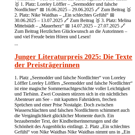
🥇 1. Platz: Loreley Löffler – „Seemodder und falsche
Nordlichter“ 📅 16.06.2025 – 29.06.2025 🔗 Zum Beitrag 🥈
2. Platz: Nike Waidhas – „Ein schlechtes Gefühl“ 📅
30.06.2025 – 13.07.2025 🔗 Zum Beitrag 🥉 3. Platz: Melina
Mittelstädt – „Mauerherz“ 📅 14.07.2025 – 27.07.2025 🔗
Zum Beitrag Herzlichen Glückwunsch an die Autorinnen –
und viel Freude beim Hören und Lesen!
...
Junger Literaturpreis 2025: Die Texte
der Preisträgerinnen
1. Platz „Seemodder und falsche Nordlichter“ von Loreley
Löffler Loreley Löfflers „Seemodder und falsche Nordlichter“
ist eine magische Sommernachtgeschichte voller Leichtigkeit
und Tiefsinn. Zwei Cousinen stürzen sich in ein nächtliches
Abenteuer am See – mit kaputten Fahrrädern, frechen
Sprüchen und einer Prise Nostalgie. Doch zwischen
Wasserschlachten und falschen Nordlichtern schimmert auch
die Vergänglichkeit glücklicher Momente durch. Ein
bezaubernder Text, der Kindheitserinnerungen und die
Schönheit des Augenblicks einfängt. 2. Platz „Ein schlechtes
Gefühl“ von Nike Waidhas Nike Waidhas nimmt uns in „Ein