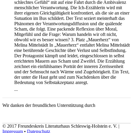
schlechtes Gefühl“ mit auf eine Fahrt durch die Ambivalenz
menschlicher Verantwortung. Die Ich-Erzählerin wird mit
ihrer eigenen Gleichgültigkeit konfrontiert, als die sie an einer
Sutuation im Bus schildert. Der Text seziert meisterhaft das
Phänomen der Verantwortungsdiffusion und die quälende
Scham, die folgt. Eine packende Reflexion über Moral,
Mitgefühl und die Frage: Warum handeln wir oft nicht,
obwohl wir es besser wissen? 3. Platz „Mauerherz“ von
Melina Mittelstädt In „Mauerherz“ entfaltet Melina Mittelstädt
eine berührende Geschichte über Verlust und Selbstfindung.
Der Protagonist kämpft und leidet, eingeschlossen in selbst
errichteten Mauern aus Scham und Zweifel. Die Erzählung
zeichnet ein einfühlsames Porträt der inneren Zerrissenheit
und der Sehnsucht nach Wärme und Zugehörigkeit. Ein Text,
der unter die Haut geht und zum Nachdenken über die
Bedeutung von Selbstakzeptanz anregt.
...
Wir danken der freundlichen Unterstützung durch
© 2017 Freundeskreis Literaturhaus Schleswig-Holstein e. V. |
Impressum
•
Datenschutz