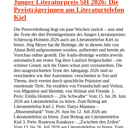
Junger Literaturpreis SH 2026: Die
Preisträgerinnen am Literaturtelefon
Kiel
Die Preisverleihung liegt ein paar Wochen zurück – nun sind
die Texte der drei Preisträgerinnen des Jungen Literaturpreises
Schleswig-Holstein 2026 auch am Literaturtelefon Kiel zu
hören. Jörg Meyer hat die Beiträge, die in diesem Jahr von
Almut Behl aufgenommen wurden, aufbereitet und bereits als
Vorschau online gestellt. Die Audio-Beiträge werden jeweils
automatisch am ersten Tag ihrer Laufzeit freigeschaltet – ein
schöner Grund, sich die Daten schon jetzt vorzumerken. Die
drei ausgezeichneten Texte des Jahrgangs 2026 sind so
verschieden wie ihre Autorinnen: verschieden in Ton und
Thema, doch vereint durch sprachliche Präzision und
emotionale Tiefe. Sie erzählen von Freundschaft und Verlust,
von Migration und Identität, von Heimat und Fremde. 1.
Preis: Emilia Heinrich – „Die Schwalbe“ Vom 15. bis 28. Juni
2026 am Literaturtelefon zu hören. Zum Beitrag am
Literaturtelefon Kiel 2. Preis: Darya Mantana –
„Museumsbank“ Vom 29. Juni bis 12. Juli 2026 am
Literaturtelefon zu hören. Zum Beitrag am Literaturtelefon
Kiel 3. Preis: Rumeysa Karakaya – „Zwischen den Zeilen“
Vom 13. bis 26. Juli 2026 am Literaturtelefon zu hören. Zum