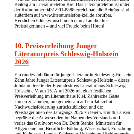
Beitrag am Literaturtelefon Kiel Das Literaturtelefon ist unter
der Rufnummer 0431/901-8888 erreichbar, alle Beiträge sind
außerdem auf www.literaturtelefon-kiel.de abrufbar.
Herzlichen Glückwunsch noch einmal an die drei
Preisträgerinnen – und viel Freude beim Hören!
...
10. Preisverleihung Junger
Literaturpreis Schleswig-Holstein
2026
Ein rundes Jubiläum für junge Literatur in Schleswig-Holstein
Zehn Jahre Junger Literaturpreis Schleswig-Holstein – dieses
Jubiläum feierte der Freundeskreis Literaturhaus Schleswig-
Holstein e.V. am 15. April 2026 mit einer festlichen
Preisverleihung im Literaturhaus Kiel. Zahlreiche Gäste
kamen zusammen, um gemeinsam auf ein Jahrzehnt
Nachwuchsförderung zurückzublicken und die
Preisträgerinnen des Jahrgangs 2026 zu feiern. Knuth Lausen
begrüßte die Anwesenden im Namen des Vorstands und
verlas das Grußwort von Dr. Dorit Stenke, Ministerin für
Allgemeine und Berufliche Bildung, Wissenschaft, Forschung
und Kultur des Landes Schleswig-Holstein und Schirmherrin