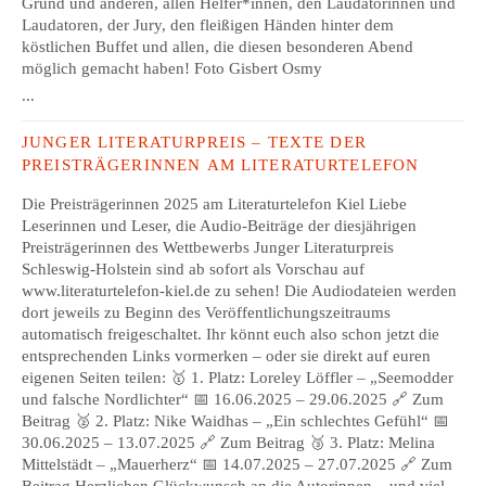
Grund und anderen, allen Helfer*innen, den Laudatorinnen und
Laudatoren, der Jury, den fleißigen Händen hinter dem
köstlichen Buffet und allen, die diesen besonderen Abend
möglich gemacht haben! Foto Gisbert Osmy
...
JUNGER LITERATURPREIS – TEXTE DER
PREISTRÄGERINNEN AM LITERATURTELEFON
Die Preisträgerinnen 2025 am Literaturtelefon Kiel Liebe
Leserinnen und Leser, die Audio-Beiträge der diesjährigen
Preisträgerinnen des Wettbewerbs Junger Literaturpreis
Schleswig-Holstein sind ab sofort als Vorschau auf
www.literaturtelefon-kiel.de zu sehen! Die Audiodateien werden
dort jeweils zu Beginn des Veröffentlichungszeitraums
automatisch freigeschaltet. Ihr könnt euch also schon jetzt die
entsprechenden Links vormerken – oder sie direkt auf euren
eigenen Seiten teilen: 🥇 1. Platz: Loreley Löffler – „Seemodder
und falsche Nordlichter“ 📅 16.06.2025 – 29.06.2025 🔗 Zum
Beitrag 🥈 2. Platz: Nike Waidhas – „Ein schlechtes Gefühl“ 📅
30.06.2025 – 13.07.2025 🔗 Zum Beitrag 🥉 3. Platz: Melina
Mittelstädt – „Mauerherz“ 📅 14.07.2025 – 27.07.2025 🔗 Zum