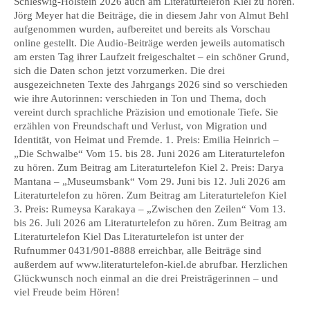
Schleswig-Holstein 2026 auch am Literaturtelefon Kiel zu hören.
Jörg Meyer hat die Beiträge, die in diesem Jahr von Almut Behl
aufgenommen wurden, aufbereitet und bereits als Vorschau
online gestellt. Die Audio-Beiträge werden jeweils automatisch
am ersten Tag ihrer Laufzeit freigeschaltet – ein schöner Grund,
sich die Daten schon jetzt vorzumerken. Die drei
ausgezeichneten Texte des Jahrgangs 2026 sind so verschieden
wie ihre Autorinnen: verschieden in Ton und Thema, doch
vereint durch sprachliche Präzision und emotionale Tiefe. Sie
erzählen von Freundschaft und Verlust, von Migration und
Identität, von Heimat und Fremde. 1. Preis: Emilia Heinrich –
„Die Schwalbe“ Vom 15. bis 28. Juni 2026 am Literaturtelefon
zu hören. Zum Beitrag am Literaturtelefon Kiel 2. Preis: Darya
Mantana – „Museumsbank“ Vom 29. Juni bis 12. Juli 2026 am
Literaturtelefon zu hören. Zum Beitrag am Literaturtelefon Kiel
3. Preis: Rumeysa Karakaya – „Zwischen den Zeilen“ Vom 13.
bis 26. Juli 2026 am Literaturtelefon zu hören. Zum Beitrag am
Literaturtelefon Kiel Das Literaturtelefon ist unter der
Rufnummer 0431/901-8888 erreichbar, alle Beiträge sind
außerdem auf www.literaturtelefon-kiel.de abrufbar. Herzlichen
Glückwunsch noch einmal an die drei Preisträgerinnen – und
viel Freude beim Hören!
...