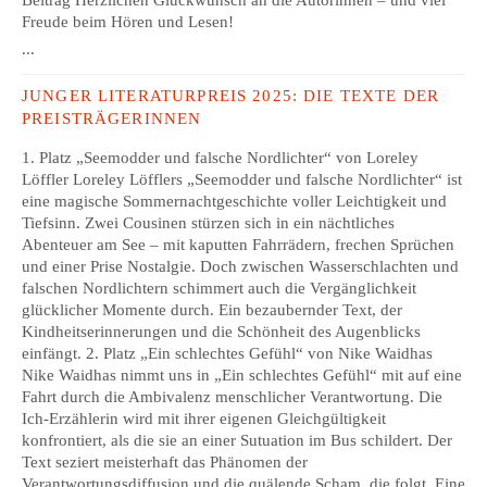
Beitrag Herzlichen Glückwunsch an die Autorinnen – und viel
Freude beim Hören und Lesen!
...
JUNGER LITERATURPREIS 2025: DIE TEXTE DER
PREISTRÄGERINNEN
1. Platz „Seemodder und falsche Nordlichter“ von Loreley
Löffler Loreley Löfflers „Seemodder und falsche Nordlichter“ ist
eine magische Sommernachtgeschichte voller Leichtigkeit und
Tiefsinn. Zwei Cousinen stürzen sich in ein nächtliches
Abenteuer am See – mit kaputten Fahrrädern, frechen Sprüchen
und einer Prise Nostalgie. Doch zwischen Wasserschlachten und
falschen Nordlichtern schimmert auch die Vergänglichkeit
glücklicher Momente durch. Ein bezaubernder Text, der
Kindheitserinnerungen und die Schönheit des Augenblicks
einfängt. 2. Platz „Ein schlechtes Gefühl“ von Nike Waidhas
Nike Waidhas nimmt uns in „Ein schlechtes Gefühl“ mit auf eine
Fahrt durch die Ambivalenz menschlicher Verantwortung. Die
Ich-Erzählerin wird mit ihrer eigenen Gleichgültigkeit
konfrontiert, als die sie an einer Sutuation im Bus schildert. Der
Text seziert meisterhaft das Phänomen der
Verantwortungsdiffusion und die quälende Scham, die folgt. Eine