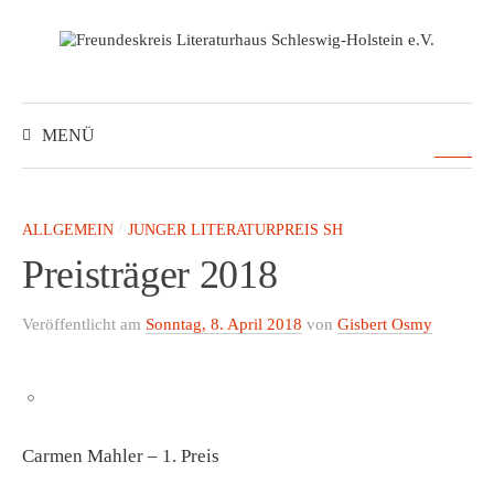
S
p
r
i
S
u
n
MENÜ
c
h
g
e
e
n
n
z
a
/
ALLGEMEIN
JUNGER LITERATURPREIS SH
c
u
h
Preisträger 2018
:
m
I
Veröffentlicht
am
Sonntag, 8. April 2018
von
Gisbert Osmy
n
h
a
l
Carmen Mahler – 1. Preis
t