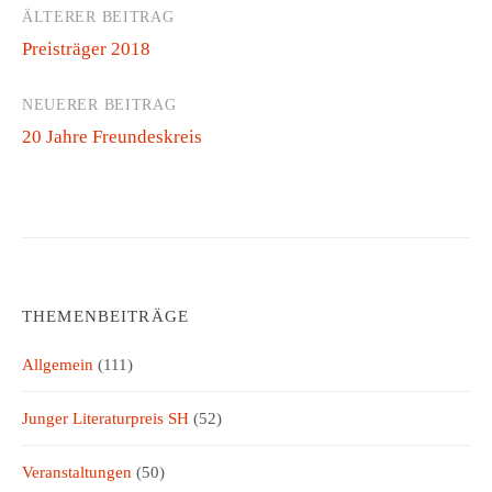
ÄLTERER BEITRAG
B
Preisträger 2018
e
i
NEUERER BEITRAG
t
20 Jahre Freundeskreis
r
a
g
s
THEMENBEITRÄGE
-
Allgemein
(111)
N
a
Junger Literaturpreis SH
(52)
v
Veranstaltungen
(50)
i