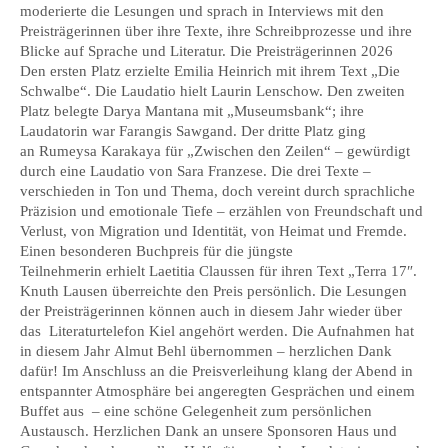
moderierte die Lesungen und sprach in Interviews mit den
Preisträgerinnen über ihre Texte, ihre Schreibprozesse und ihre
Blicke auf Sprache und Literatur. Die Preisträgerinnen 2026
Den ersten Platz erzielte Emilia Heinrich mit ihrem Text „Die
Schwalbe“. Die Laudatio hielt Laurin Lenschow. Den zweiten
Platz belegte Darya Mantana mit „Museumsbank“; ihre
Laudatorin war Farangis Sawgand. Der dritte Platz ging
an Rumeysa Karakaya für „Zwischen den Zeilen“ – gewürdigt
durch eine Laudatio von Sara Franzese. Die drei Texte –
verschieden in Ton und Thema, doch vereint durch sprachliche
Präzision und emotionale Tiefe – erzählen von Freundschaft und
Verlust, von Migration und Identität, von Heimat und Fremde.
Einen besonderen Buchpreis für die jüngste
Teilnehmerin erhielt Laetitia Claussen für ihren Text „Terra 17″.
Knuth Lausen überreichte den Preis persönlich. Die Lesungen
der Preisträgerinnen können auch in diesem Jahr wieder über
das Literaturtelefon Kiel angehört werden. Die Aufnahmen hat
in diesem Jahr Almut Behl übernommen – herzlichen Dank
dafür! Im Anschluss an die Preisverleihung klang der Abend in
entspannter Atmosphäre bei angeregten Gesprächen und einem
Buffet aus – eine schöne Gelegenheit zum persönlichen
Austausch. Herzlichen Dank an unsere Sponsoren Haus und