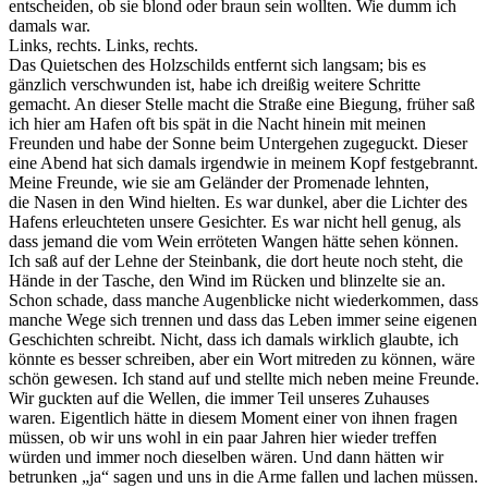
entscheiden, ob sie blond oder braun sein wollten. Wie dumm ich
damals war.
Links, rechts. Links, rechts.
Das Quietschen des Holzschilds entfernt sich langsam; bis es
gänzlich verschwunden ist, habe ich dreißig weitere Schritte
gemacht. An dieser Stelle macht die Straße eine Biegung, früher saß
ich hier am Hafen oft bis spät in die Nacht hinein mit meinen
Freunden und habe der Sonne beim Untergehen zugeguckt. Dieser
eine Abend hat sich damals irgendwie in meinem Kopf festgebrannt.
Meine Freunde, wie sie am Geländer der Promenade lehnten,
die Nasen in den Wind hielten. Es war dunkel, aber die Lichter des
Hafens erleuchteten unsere Gesichter. Es war nicht hell genug, als
dass jemand die vom Wein erröteten Wangen hätte sehen können.
Ich saß auf der Lehne der Steinbank, die dort heute noch steht, die
Hände in der Tasche, den Wind im Rücken und blinzelte sie an.
Schon schade, dass manche Augenblicke nicht wiederkommen, dass
manche Wege sich trennen und dass das Leben immer seine eigenen
Geschichten schreibt. Nicht, dass ich damals wirklich glaubte, ich
könnte es besser schreiben, aber ein Wort mitreden zu können, wäre
schön gewesen. Ich stand auf und stellte mich neben meine Freunde.
Wir guckten auf die Wellen, die immer Teil unseres Zuhauses
waren. Eigentlich hätte in diesem Moment einer von ihnen fragen
müssen, ob wir uns wohl in ein paar Jahren hier wieder treffen
würden und immer noch dieselben wären. Und dann hätten wir
betrunken „ja“ sagen und uns in die Arme fallen und lachen müssen.