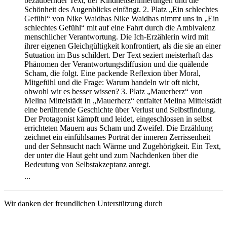
bezaubernder Text, der Kindheitserinnerungen und die
Schönheit des Augenblicks einfängt. 2. Platz „Ein schlechtes
Gefühl“ von Nike Waidhas Nike Waidhas nimmt uns in „Ein
schlechtes Gefühl“ mit auf eine Fahrt durch die Ambivalenz
menschlicher Verantwortung. Die Ich-Erzählerin wird mit
ihrer eigenen Gleichgültigkeit konfrontiert, als die sie an einer
Sutuation im Bus schildert. Der Text seziert meisterhaft das
Phänomen der Verantwortungsdiffusion und die quälende
Scham, die folgt. Eine packende Reflexion über Moral,
Mitgefühl und die Frage: Warum handeln wir oft nicht,
obwohl wir es besser wissen? 3. Platz „Mauerherz“ von
Melina Mittelstädt In „Mauerherz“ entfaltet Melina Mittelstädt
eine berührende Geschichte über Verlust und Selbstfindung.
Der Protagonist kämpft und leidet, eingeschlossen in selbst
errichteten Mauern aus Scham und Zweifel. Die Erzählung
zeichnet ein einfühlsames Porträt der inneren Zerrissenheit
und der Sehnsucht nach Wärme und Zugehörigkeit. Ein Text,
der unter die Haut geht und zum Nachdenken über die
Bedeutung von Selbstakzeptanz anregt.
...
Wir danken der freundlichen Unterstützung durch