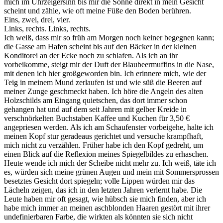
mich im Uhrzeigersinn bis mir die Sonne direkt in mein Gesicht
scheint und zähle, wie oft meine Füße den Boden berühren.
Eins, zwei, drei, vier.
Links, rechts. Links, rechts.
Ich weiß, dass mir so früh am Morgen noch keiner begegnen kann;
die Gasse am Hafen scheint bis auf den Bäcker in der kleinen
Konditorei an der Ecke noch zu schlafen. Als ich an ihr
vorbeikomme, steigt mir der Duft der Blaubeermuffins in die Nase,
mit denen ich hier großgeworden bin. Ich erinnere mich, wie der
Teig in meinem Mund zerlaufen ist und wie süß die Beeren auf
meiner Zunge geschmeckt haben. Ich höre die Angeln des alten
Holzschilds am Eingang quietschen, das dort immer schon
gehangen hat und auf dem seit Jahren mit gelber Kreide in
verschnörkelten Buchstaben Kaffee und Kuchen für 3,50 €
angepriesen werden. Als ich am Schaufenster vorbeigehe, halte ich
meinen Kopf stur geradeaus gerichtet und versuche krampfhaft,
mich nicht zu verzählen. Früher habe ich den Kopf gedreht, um
einen Blick auf die Reflexion meines Spiegelbildes zu erhaschen.
Heute wende ich mich der Scheibe nicht mehr zu. Ich weiß, täte ich
es, würden sich meine grünen Augen und mein mit Sommersprossen
besetztes Gesicht dort spiegeln; volle Lippen würden mir das
Lächeln zeigen, das ich in den letzten Jahren verlernt habe. Die
Leute haben mir oft gesagt, wie hübsch sie mich finden, aber ich
habe mich immer an meinen aschblonden Haaren gestört mit ihrer
undefinierbaren Farbe, die wirkten als könnten sie sich nicht