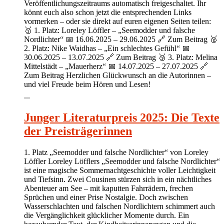
Veröffentlichungszeitraums automatisch freigeschaltet. Ihr
könnt euch also schon jetzt die entsprechenden Links
vormerken – oder sie direkt auf euren eigenen Seiten teilen:
🥇 1. Platz: Loreley Löffler – „Seemodder und falsche
Nordlichter“ 📅 16.06.2025 – 29.06.2025 🔗 Zum Beitrag 🥈
2. Platz: Nike Waidhas – „Ein schlechtes Gefühl“ 📅
30.06.2025 – 13.07.2025 🔗 Zum Beitrag 🥉 3. Platz: Melina
Mittelstädt – „Mauerherz“ 📅 14.07.2025 – 27.07.2025 🔗
Zum Beitrag Herzlichen Glückwunsch an die Autorinnen –
und viel Freude beim Hören und Lesen!
...
Junger Literaturpreis 2025: Die Texte
der Preisträgerinnen
1. Platz „Seemodder und falsche Nordlichter“ von Loreley
Löffler Loreley Löfflers „Seemodder und falsche Nordlichter“
ist eine magische Sommernachtgeschichte voller Leichtigkeit
und Tiefsinn. Zwei Cousinen stürzen sich in ein nächtliches
Abenteuer am See – mit kaputten Fahrrädern, frechen
Sprüchen und einer Prise Nostalgie. Doch zwischen
Wasserschlachten und falschen Nordlichtern schimmert auch
die Vergänglichkeit glücklicher Momente durch. Ein