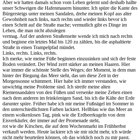
Aber wir hatten damals schon vom Leben gelernt und deshalb hallte
unser Schweigen die Hafenmauern hinunter. Ich spüre die Kante des
Bürgersteigs unter meinen Sandalen, drehe meinen Kopf aus alter
Gewohnheit nach links, nach rechts und wieder links bevor ich
einen Schritt auf die Straße mache; vermutlich gibt es Dinge im
Leben, die man nicht abzulegen
vermag. Auf der anderen Straßenseite wende ich mich nach rechts
und beginne ein letztes Mal bis 120 zu zählen, bis die asphaltierte
Straße in einen Trampelpfad mündet.
Links, rechts. Links, rechts.
Ich merke, wie meine Füße beginnen einzusinken und sich der feste
Boden verändert. Der Wind zerrt stärker an meinen Haaren. Hier
war immer die schönste Stelle des Weges; der Moment, in dem man
hinter der Biegung das Meer sieht, das um diese Zeit in der
Morgensonne schimmert. Hier habe ich immer verstanden, wie
unwichtig meine Probleme sind. Ich streife meine alten
Riemensandalen von den Füßen und versenke meine Zehen einen
nach dem anderen im feinkörnigen Sand, bis ich die Kälte der Erde
darunter spüre. Früher habe ich mir meine Fußnägel im Sommer in
den unterschiedlichsten Farben lackiert. Hellblau wie das Meer an
einem wolkenlosen Tag, pink wie die Erdbeerkugeln von dem
Eisverkäufer, der immer auf der Promenade steht,
rot wie die Kirschen, die auf dem Wochenmarkt im Frühherbst
verkauft werden. Heute lackiere ich sie mir nicht mehr, ich würde
nicht mehr beurteilen können, ob das wirklich noch zu mir passt.