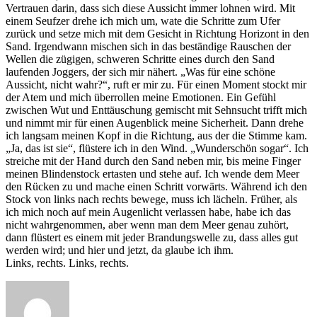
Vertrauen darin, dass sich diese Aussicht immer lohnen wird. Mit
einem Seufzer drehe ich mich um, wate die Schritte zum Ufer
zurück und setze mich mit dem Gesicht in Richtung Horizont in den
Sand. Irgendwann mischen sich in das beständige Rauschen der
Wellen die zügigen, schweren Schritte eines durch den Sand
laufenden Joggers, der sich mir nähert. „Was für eine schöne
Aussicht, nicht wahr?“, ruft er mir zu. Für einen Moment stockt mir
der Atem und mich überrollen meine Emotionen. Ein Gefühl
zwischen Wut und Enttäuschung gemischt mit Sehnsucht trifft mich
und nimmt mir für einen Augenblick meine Sicherheit. Dann drehe
ich langsam meinen Kopf in die Richtung, aus der die Stimme kam.
„Ja, das ist sie“, flüstere ich in den Wind. „Wunderschön sogar“. Ich
streiche mit der Hand durch den Sand neben mir, bis meine Finger
meinen Blindenstock ertasten und stehe auf. Ich wende dem Meer
den Rücken zu und mache einen Schritt vorwärts. Während ich den
Stock von links nach rechts bewege, muss ich lächeln. Früher, als
ich mich noch auf mein Augenlicht verlassen habe, habe ich das
nicht wahrgenommen, aber wenn man dem Meer genau zuhört,
dann flüstert es einem mit jeder Brandungswelle zu, dass alles gut
werden wird; und hier und jetzt, da glaube ich ihm.
Links, rechts. Links, rechts.