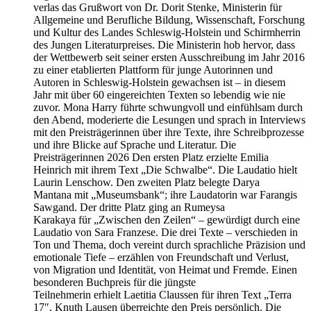
verlas das Grußwort von Dr. Dorit Stenke, Ministerin für
Allgemeine und Berufliche Bildung, Wissenschaft, Forschung
und Kultur des Landes Schleswig-Holstein und Schirmherrin
des Jungen Literaturpreises. Die Ministerin hob hervor, dass
der Wettbewerb seit seiner ersten Ausschreibung im Jahr 2016
zu einer etablierten Plattform für junge Autorinnen und
Autoren in Schleswig-Holstein gewachsen ist – in diesem
Jahr mit über 60 eingereichten Texten so lebendig wie nie
zuvor. Mona Harry führte schwungvoll und einfühlsam durch
den Abend, moderierte die Lesungen und sprach in Interviews
mit den Preisträgerinnen über ihre Texte, ihre Schreibprozesse
und ihre Blicke auf Sprache und Literatur. Die
Preisträgerinnen 2026 Den ersten Platz erzielte Emilia
Heinrich mit ihrem Text „Die Schwalbe“. Die Laudatio hielt
Laurin Lenschow. Den zweiten Platz belegte Darya
Mantana mit „Museumsbank“; ihre Laudatorin war Farangis
Sawgand. Der dritte Platz ging an Rumeysa
Karakaya für „Zwischen den Zeilen“ – gewürdigt durch eine
Laudatio von Sara Franzese. Die drei Texte – verschieden in
Ton und Thema, doch vereint durch sprachliche Präzision und
emotionale Tiefe – erzählen von Freundschaft und Verlust,
von Migration und Identität, von Heimat und Fremde. Einen
besonderen Buchpreis für die jüngste
Teilnehmerin erhielt Laetitia Claussen für ihren Text „Terra
17″. Knuth Lausen überreichte den Preis persönlich. Die