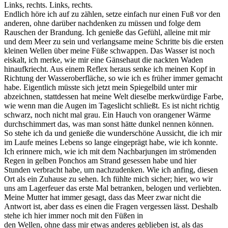
Links, rechts. Links, rechts.
Endlich höre ich auf zu zählen, setze einfach nur einen Fuß vor den
anderen, ohne darüber nachdenken zu müssen und folge dem
Rauschen der Brandung. Ich genieße das Gefühl, alleine mit mir
und dem Meer zu sein und verlangsame meine Schritte bis die ersten
kleinen Wellen über meine Füße schwappen. Das Wasser ist noch
eiskalt, ich merke, wie mir eine Gänsehaut die nackten Waden
hinaufkriecht. Aus einem Reflex heraus senke ich meinen Kopf in
Richtung der Wasseroberfläche, so wie ich es früher immer gemacht
habe. Eigentlich müsste sich jetzt mein Spiegelbild unter mir
abzeichnen, stattdessen hat meine Welt dieselbe merkwürdige Farbe,
wie wenn man die Augen im Tageslicht schließt. Es ist nicht richtig
schwarz, noch nicht mal grau. Ein Hauch von orangener Wärme
durchschimmert das, was man sonst hätte dunkel nennen können.
So stehe ich da und genieße die wunderschöne Aussicht, die ich mir
im Laufe meines Lebens so lange eingeprägt habe, wie ich konnte.
Ich erinnere mich, wie ich mit dem Nachbarjungen im strömenden
Regen in gelben Ponchos am Strand gesessen habe und hier
Stunden verbracht habe, um nachzudenken. Wie ich anfing, diesen
Ort als ein Zuhause zu sehen. Ich fühlte mich sicher; hier, wo wir
uns am Lagerfeuer das erste Mal betranken, belogen und verliebten.
Meine Mutter hat immer gesagt, dass das Meer zwar nicht die
Antwort ist, aber dass es einen die Fragen vergessen lässt. Deshalb
stehe ich hier immer noch mit den Füßen in
den Wellen, ohne dass mir etwas anderes geblieben ist, als das