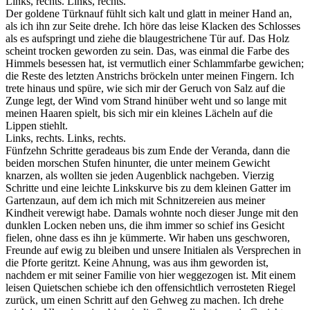
Links, rechts. Links, rechts.
Der goldene Türknauf fühlt sich kalt und glatt in meiner Hand an,
als ich ihn zur Seite drehe. Ich höre das leise Klacken des Schlosses
als es aufspringt und ziehe die blaugestrichene Tür auf. Das Holz
scheint trocken geworden zu sein. Das, was einmal die Farbe des
Himmels besessen hat, ist vermutlich einer Schlammfarbe gewichen;
die Reste des letzten Anstrichs bröckeln unter meinen Fingern. Ich
trete hinaus und spüre, wie sich mir der Geruch von Salz auf die
Zunge legt, der Wind vom Strand hinüber weht und so lange mit
meinen Haaren spielt, bis sich mir ein kleines Lächeln auf die
Lippen stiehlt.
Links, rechts. Links, rechts.
Fünfzehn Schritte geradeaus bis zum Ende der Veranda, dann die
beiden morschen Stufen hinunter, die unter meinem Gewicht
knarzen, als wollten sie jeden Augenblick nachgeben. Vierzig
Schritte und eine leichte Linkskurve bis zu dem kleinen Gatter im
Gartenzaun, auf dem ich mich mit Schnitzereien aus meiner
Kindheit verewigt habe. Damals wohnte noch dieser Junge mit den
dunklen Locken neben uns, die ihm immer so schief ins Gesicht
fielen, ohne dass es ihn je kümmerte. Wir haben uns geschworen,
Freunde auf ewig zu bleiben und unsere Initialen als Versprechen in
die Pforte geritzt. Keine Ahnung, was aus ihm geworden ist,
nachdem er mit seiner Familie von hier weggezogen ist. Mit einem
leisen Quietschen schiebe ich den offensichtlich verrosteten Riegel
zurück, um einen Schritt auf den Gehweg zu machen. Ich drehe