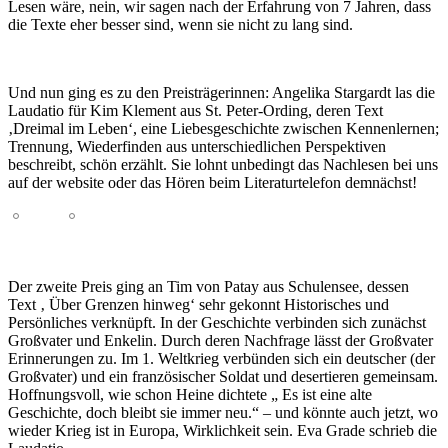
Lesen wäre, nein, wir sagen nach der Erfahrung von 7 Jahren, dass
die Texte eher besser sind, wenn sie nicht zu lang sind.
Und nun ging es zu den Preisträgerinnen: Angelika Stargardt las die
Laudatio für Kim Klement aus St. Peter-Ording, deren Text
‚Dreimal im Leben‘, eine Liebesgeschichte zwischen Kennenlernen;
Trennung, Wiederfinden aus unterschiedlichen Perspektiven
beschreibt, schön erzählt. Sie lohnt unbedingt das Nachlesen bei uns
auf der website oder das Hören beim Literaturtelefon demnächst!
Der zweite Preis ging an Tim von Patay aus Schulensee, dessen
Text ‚ Über Grenzen hinweg‘ sehr gekonnt Historisches und
Persönliches verknüpft. In der Geschichte verbinden sich zunächst
Großvater und Enkelin. Durch deren Nachfrage lässt der Großvater
Erinnerungen zu. Im 1. Weltkrieg verbünden sich ein deutscher (der
Großvater) und ein französischer Soldat und desertieren gemeinsam.
Hoffnungsvoll, wie schon Heine dichtete „ Es ist eine alte
Geschichte, doch bleibt sie immer neu.“ – und könnte auch jetzt, wo
wieder Krieg ist in Europa, Wirklichkeit sein. Eva Grade schrieb die