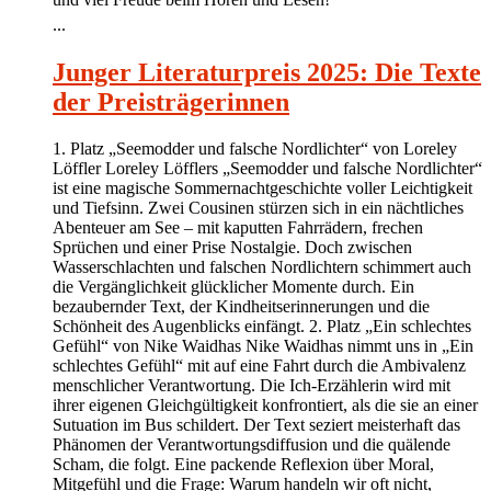
...
Junger Literaturpreis 2025: Die Texte
der Preisträgerinnen
1. Platz „Seemodder und falsche Nordlichter“ von Loreley
Löffler Loreley Löfflers „Seemodder und falsche Nordlichter“
ist eine magische Sommernachtgeschichte voller Leichtigkeit
und Tiefsinn. Zwei Cousinen stürzen sich in ein nächtliches
Abenteuer am See – mit kaputten Fahrrädern, frechen
Sprüchen und einer Prise Nostalgie. Doch zwischen
Wasserschlachten und falschen Nordlichtern schimmert auch
die Vergänglichkeit glücklicher Momente durch. Ein
bezaubernder Text, der Kindheitserinnerungen und die
Schönheit des Augenblicks einfängt. 2. Platz „Ein schlechtes
Gefühl“ von Nike Waidhas Nike Waidhas nimmt uns in „Ein
schlechtes Gefühl“ mit auf eine Fahrt durch die Ambivalenz
menschlicher Verantwortung. Die Ich-Erzählerin wird mit
ihrer eigenen Gleichgültigkeit konfrontiert, als die sie an einer
Sutuation im Bus schildert. Der Text seziert meisterhaft das
Phänomen der Verantwortungsdiffusion und die quälende
Scham, die folgt. Eine packende Reflexion über Moral,
Mitgefühl und die Frage: Warum handeln wir oft nicht,