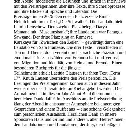
den Abend, moderierte die Lesungen und sprach in Interviews
mit den Preisträgerinnen über ihre Texte, ihre Schreibprozesse
und ihre Blicke auf Sprache und Literatur. Die
Preisträgerinnen 2026 Den ersten Platz erzielte Emilia
Heinrich mit ihrem Text „Die Schwalbe“. Die Laudatio hielt
Laurin Lenschow. Den zweiten Platz belegte Darya
Mantana mit „Museumsbank“; ihre Laudatorin war Farangis
Sawgand. Der dritte Platz ging an Rumeysa
Karakaya für „Zwischen den Zeilen“ – gewürdigt durch eine
Laudatio von Sara Franzese. Die drei Texte – verschieden in
Ton und Thema, doch vereint durch sprachliche Präzision und
emotionale Tiefe – erzählen von Freundschaft und Verlust,
von Migration und Identität, von Heimat und Fremde. Einen
besonderen Buchpreis für die jüngste
Teilnehmerin erhielt Laetitia Claussen für ihren Text „Terra
17″. Knuth Lausen überreichte den Preis persönlich. Die
Lesungen der Preisträgerinnen können auch in diesem Jahr
wieder über das Literaturtelefon Kiel angehört werden. Die
Aufnahmen hat in diesem Jahr Almut Behl übernommen –
herzlichen Dank dafür! Im Anschluss an die Preisverleihung
klang der Abend in entspannter Atmosphäre bei angeregten
Gesprächen und einem Buffet aus – eine schöne Gelegenheit
zum persönlichen Austausch. Herzlichen Dank an unsere
Sponsoren Haus und Grund und anderen, allen Helfer*innen,
den Laudatorinnen und Laudatoren, der Jury, den fleißigen