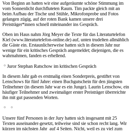
Von Beginn an hatten wir eine aufgeräumte schöne Stimmung im
vom Sonnenlicht durchfluteten Raum. Tim packte gleich mit an
beim Aufbau der Tische und Stühle, Mikrofonprobe und Fotos
gelangen zügig, auf der roten Bank kamen unsere drei
Preisträger*innen schnell miteinander ins Gespräch.
Oben im Haus nahm Jörg Meyer die Texte für das Literaturtelefon
Kiel (www.literaturtelefon-online.de) auf, unten trudelten allmählich
die Gäste ein. Erstaunlicherweise hatten sich in diesem Jahr nur
wenige für ein kritisches Gespräch angemeldet; diejenigen, die es
wahrnahmen, fanden es erhellend.
Juror Stephan Ratschow im kritischen Gespräch
In diesem Jahr gab es erstmalig einen Sonderpreis, gestiftet von
Lenschows für fünf Jahre: einen Buchgutschein für den jüngsten
Teilnehmer (in diesem Jahr war es ein Junge). Laurin Lenschow, ein
häufiger Teilnehmer und zweimaliger erster Preisträger überreichte
ihn mit gut passenden Worten.
Unsere fünf Personen in der Jury hatten sich insgesamt mit 25
Texten auseinander-gesetzt, teilweise sind sie schon recht lang. Wir
kürzen im nächsten Jahr auf 4 Seiten. Nicht, weil es zu viel zum